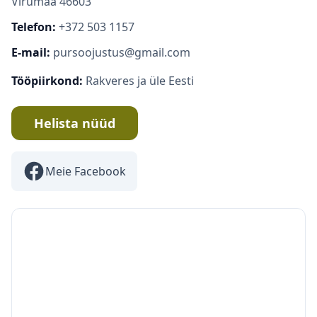
Virumaa 46603
Küsi pakkumist
Telefon:
+372 503 1157
Arvuta hind
E-mail:
pursoojustus@gmail.com
Tööpiirkond:
Rakveres ja üle Eesti
Helista nüüd
Meie Facebook