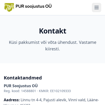
Men
Teenused
Kontakt
Termograafia
Küsi pakkumist või võta ühendust. Vastame
Tehtud tööd
kiiresti.
LHV remondilaen
Materjalid
Kontaktandmed
Kontakt
PUR Soojustus OÜ
Reg. kood:
14588801
· KMKR:
EE102109333
Eesti
|
Suomi
Aadress:
Linnu tn 4-4, Pajusti alevik, Vinni vald, Lääne-