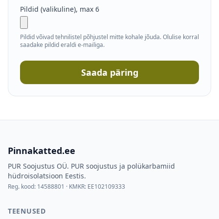
Pildid (valikuline)
, max
6
Pildid võivad tehnilistel põhjustel mitte kohale jõuda. Olulise korral
saadake pildid eraldi e-mailiga.
Saada päring
Pinnakatted.ee
PUR Soojustus OÜ
.
PUR soojustus ja polükarbamiid
hüdroisolatsioon Eestis.
Reg. kood:
14588801
· KMKR:
EE102109333
TEENUSED