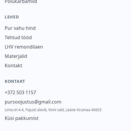
Polükarbamiid
LEHED
Pur vahu hind
Tehtud tööd
LHV remondilaen
Materjalid
Kontakt
KONTAKT
+372 503 1157
pursoojustus@gmail.com
Linnu tn 4-4, Pajusti alevik, Vinni vald, Lääne-Virumaa 46603
Küsi pakkumist