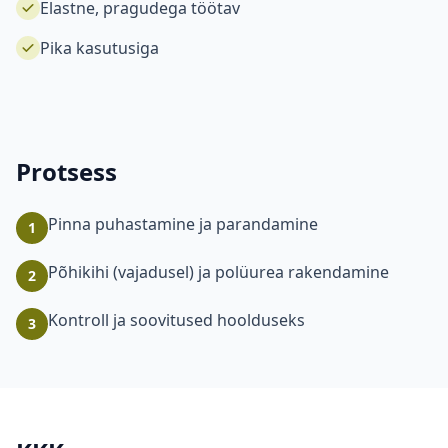
Elastne, pragudega töötav
Pika kasutusiga
Protsess
Pinna puhastamine ja parandamine
1
Põhikihi (vajadusel) ja polüurea rakendamine
2
Kontroll ja soovitused hoolduseks
3