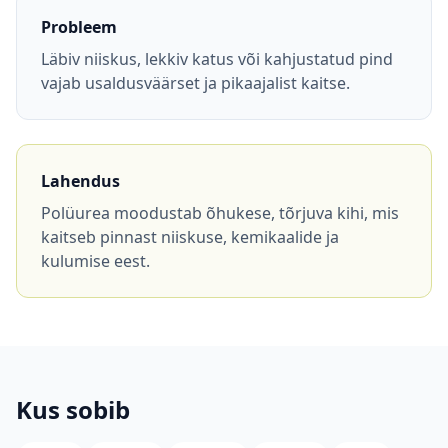
Küsi pakkumist
Probleem
Läbiv niiskus, lekkiv katus või kahjustatud pind
Arvuta hind
vajab usaldusväärset ja pikaajalist kaitse.
Lahendus
Polüurea moodustab õhukese, tõrjuva kihi, mis
kaitseb pinnast niiskuse, kemikaalide ja
kulumise eest.
Kus sobib