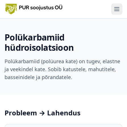
Men
Teenused
Polükarbamiid
Termograafia
hüdroisolatsioon
Tehtud tööd
Polükarbamiid (polüurea kate) on tugev, elastne
ja veekindel kate. Sobib katustele, mahutitele,
LHV remondilaen
basseinidele ja põrandatele.
Materjalid
Kontakt
Probleem → Lahendus
Eesti
|
Suomi