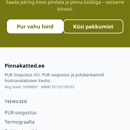
Saada päring koos pindala ja pinna tüübiga – vastame
kiiresti.
Pur vahu hind
Küsi pakkumist
Pinnakatted.ee
PUR Soojustus OÜ
.
PUR soojustus ja polükarbamiid
hüdroisolatsioon Eestis.
Reg. kood:
14588801
· KMKR:
EE102109333
TEENUSED
PUR soojustus
Termograafia