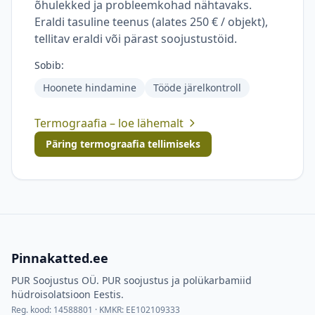
õhulekked ja probleemkohad nähtavaks.
Eraldi tasuline teenus (alates 250 € / objekt),
tellitav eraldi või pärast soojustustöid.
Sobib:
Hoonete hindamine
Tööde järelkontroll
Termograafia – loe lähemalt
Päring termograafia tellimiseks
Pinnakatted.ee
PUR Soojustus OÜ
.
PUR soojustus ja polükarbamiid
hüdroisolatsioon Eestis.
Reg. kood:
14588801
· KMKR:
EE102109333