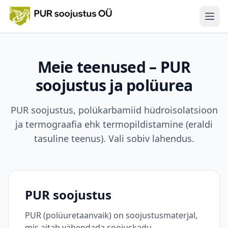
Men
Teenused
Meie teenused – PUR
Termograafia
soojustus ja polüurea
Tehtud tööd
PUR soojustus, polükarbamiid hüdroisolatsioon
ja termograafia ehk termopildistamine (eraldi
LHV remondilaen
tasuline teenus). Vali sobiv lahendus.
Materjalid
Kontakt
PUR soojustus
Eesti
|
Suomi
PUR (polüuretaanvaik) on soojustusmaterjal,
mis aitab vähendada soojuskadu.