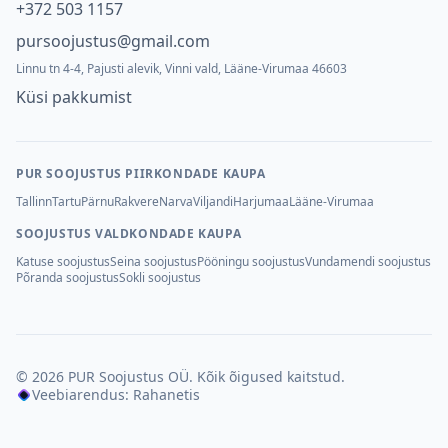
+372 503 1157
pursoojustus@gmail.com
Linnu tn 4-4, Pajusti alevik, Vinni vald, Lääne-Virumaa 46603
Küsi pakkumist
PUR SOOJUSTUS PIIRKONDADE KAUPA
Tallinn
Tartu
Pärnu
Rakvere
Narva
Viljandi
Harjumaa
Lääne-Virumaa
SOOJUSTUS VALDKONDADE KAUPA
Katuse soojustus
Seina soojustus
Pööningu soojustus
Vundamendi soojustus
Põranda soojustus
Sokli soojustus
©
2026
PUR Soojustus OÜ
.
Kõik õigused kaitstud.
Veebiarendus: Rahanetis