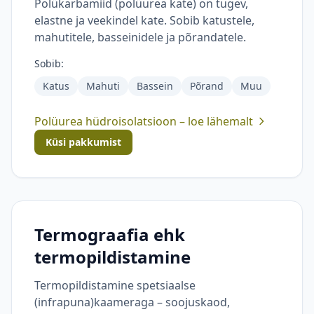
Polükarbamiid (polüurea kate) on tugev,
elastne ja veekindel kate. Sobib katustele,
mahutitele, basseinidele ja põrandatele.
Sobib:
Katus
Mahuti
Bassein
Põrand
Muu
Polüurea hüdroisolatsioon – loe lähemalt
Küsi pakkumist
Termograafia ehk
termopildistamine
Termopildistamine spetsiaalse
(infrapuna)kaameraga – soojuskaod,