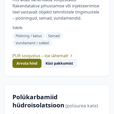
Küsi pakkumist
Rakendatakse pihustamise või injekteerimise
teel vastavalt objekti tehnilistele tingimustele
Arvuta hind
– pööningud, seinad, vundamendid.
Sobib:
Pööning / katus
Seinad
Vundament / sokkel
PUR soojustus – loe lähemalt
Arvuta hind
Küsi pakkumist
Polükarbamiid
hüdroisolatsioon
(polüurea kate)