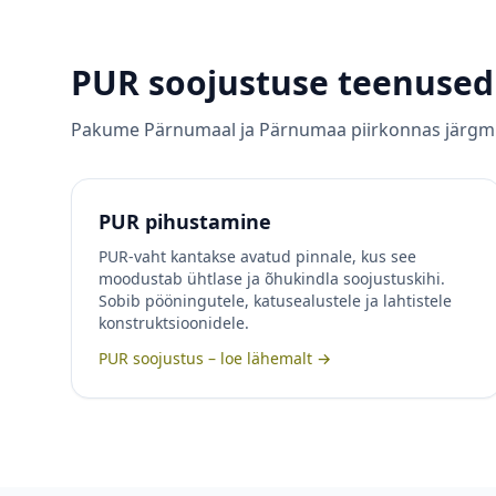
PUR soojustuse teenuse
Pakume
Pärnumaal
ja
Pärnumaa
piirkonnas järgmi
PUR pihustamine
PUR-vaht kantakse avatud pinnale, kus see
moodustab ühtlase ja õhukindla soojustuskihi.
Sobib pööningutele, katusealustele ja lahtistele
konstruktsioonidele.
PUR soojustus – loe lähemalt →