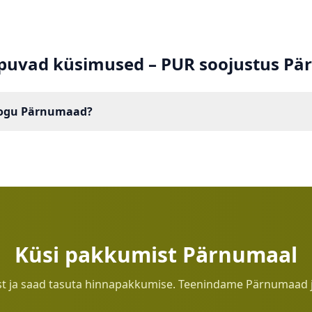
puvad küsimused – PUR soojustus
Pä
kogu Pärnumaad?
nut ja kogu Pärnumaa piirkonda.
Küsi pakkumist
Pärnumaal
t ja saad tasuta hinnapakkumise. Teenindame
Pärnumaad