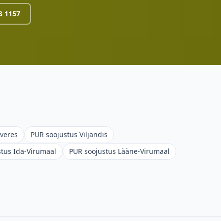
3 1157
veres
PUR soojustus
Viljandis
stus
Ida-Virumaal
PUR soojustus
Lääne-Virumaal