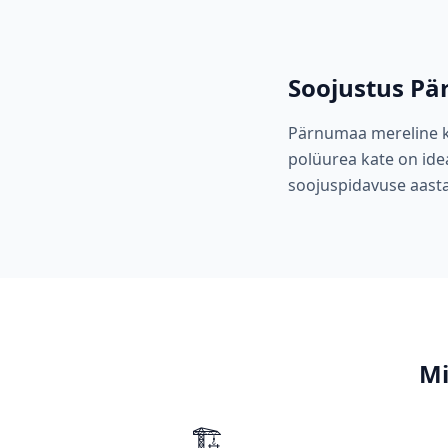
Soojustus
Pä
Pärnumaa mereline kl
polüurea kate on ide
soojuspidavuse aasta
Mi
🏗️