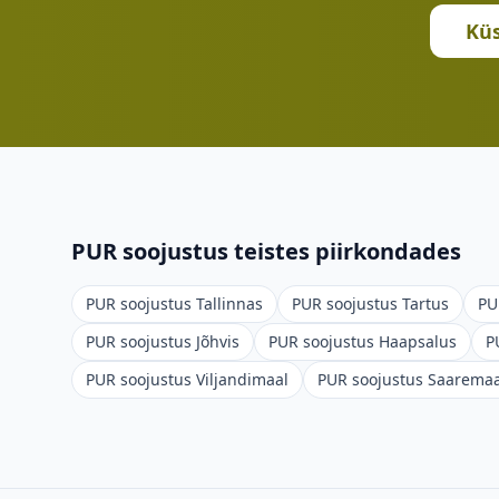
Küs
PUR soojustus teistes piirkondades
PUR soojustus
Tallinnas
PUR soojustus
Tartus
PU
PUR soojustus
Jõhvis
PUR soojustus
Haapsalus
P
PUR soojustus
Viljandimaal
PUR soojustus
Saaremaa