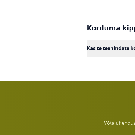
Korduma kip
Kas te teenindate 
Jah, teenindame Pär
Võta ühendus