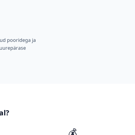
tud pooridega ja
 suurepärase
al
?
💰