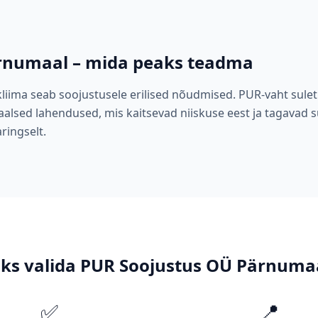
rnumaal
– mida peaks teadma
iima seab soojustusele erilised nõudmised. PUR-vaht sule
aalsed lahendused, mis kaitsevad niiskuse eest ja tagavad
ringselt.
ks valida PUR Soojustus OÜ
Pärnuma
✅
📍