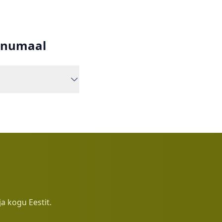
rnumaal
ja kogu Eestit.