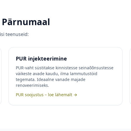
d
Pärnumaal
si teenuseid:
PUR injekteerimine
PUR-vaht süstitakse kinnistesse seinaõõnsustesse
väikeste avade kaudu, ilma lammutustöid
tegemata. Ideaalne vanade majade
renoveerimiseks.
PUR soojustus – loe lähemalt →