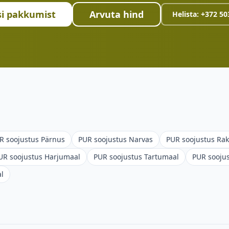
i pakkumist
Arvuta hind
Helista:
+372 50
R soojustus
Pärnus
PUR soojustus
Narvas
PUR soojustus
Rak
UR soojustus
Harjumaal
PUR soojustus
Tartumaal
PUR sooju
l