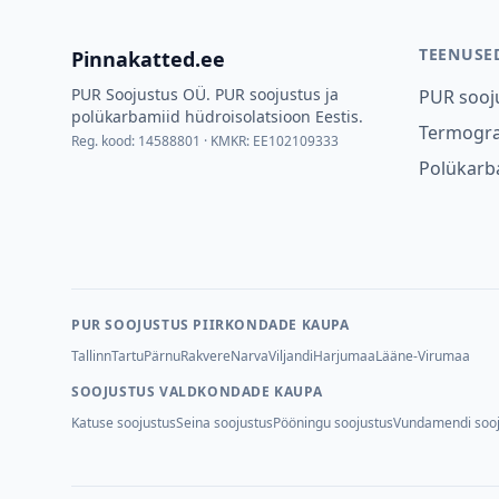
TEENUSE
Pinnakatted.ee
PUR Soojustus OÜ
.
PUR soojustus ja
PUR sooj
polükarbamiid hüdroisolatsioon Eestis.
Termogra
Reg. kood:
14588801
· KMKR:
EE102109333
Polükarb
PUR SOOJUSTUS PIIRKONDADE KAUPA
Tallinn
Tartu
Pärnu
Rakvere
Narva
Viljandi
Harjumaa
Lääne-Virumaa
SOOJUSTUS VALDKONDADE KAUPA
Katuse soojustus
Seina soojustus
Pööningu soojustus
Vundamendi sooj