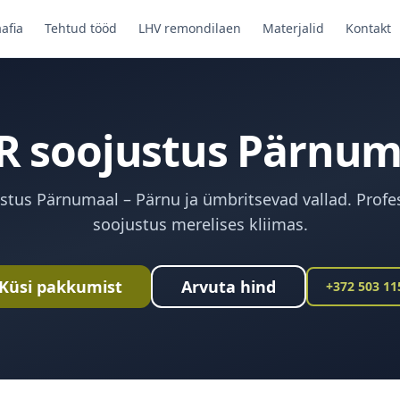
afia
Tehtud tööd
LHV remondilaen
Materjalid
Kontakt
R soojustus Pärnum
stus Pärnumaal – Pärnu ja ümbritsevad vallad. Profe
soojustus merelises kliimas.
Küsi pakkumist
Arvuta hind
+372 503 11