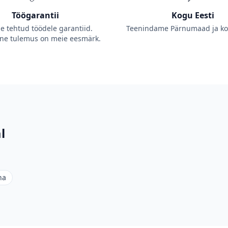
Töögarantii
Kogu Eesti
 tehtud töödele garantiid.
Teenindame Pärnumaad ja kog
tne tulemus on meie eesmärk.
l
na