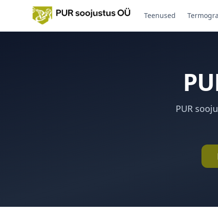
Teenused
Termogra
PU
PUR sooju