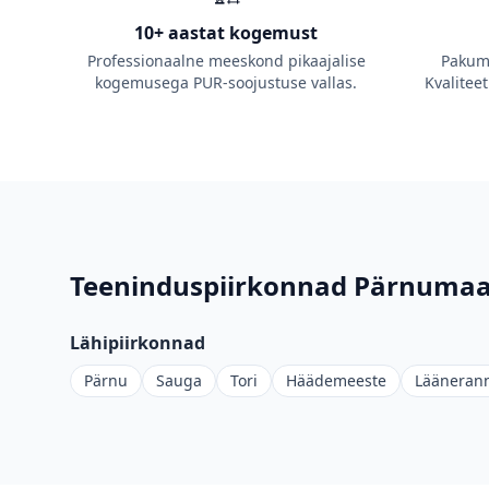
10+ aastat kogemust
Professionaalne meeskond pikaajalise
Pakume
kogemusega PUR-soojustuse vallas.
Kvalitee
Teeninduspiirkonnad
Pärnumaa
Lähipiirkonnad
Pärnu
Sauga
Tori
Häädemeeste
Lääneran