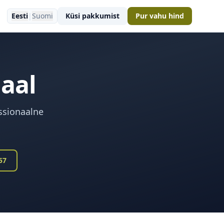
Eesti
|
Suomi
Küsi pakkumist
Pur vahu hind
aal
ssionaalne
57