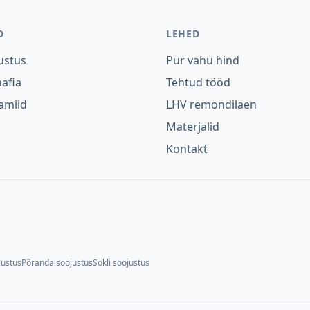
D
LEHED
ustus
Pur vahu hind
afia
Tehtud tööd
amiid
LHV remondilaen
Materjalid
Kontakt
ustus
Põranda soojustus
Sokli soojustus